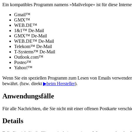
Ein kompatibles Programm namens »Mailvelope« ist für diese Internet
Gmail™
GMX™
WEB.DE™
1&1™ De-Mail
GMX™ De-Mail
WEB.DE™ De-Mail
Telekom™ De-Mail
T-Systems™ De-Mail
Outlook.com™
Posteo™
Yahoo!™
Wenn Sie ein speziellen Programm zum Lesen von Emails verwenden, 
bewährt. (bzw. direkt
▶beim Hersteller
).
Anwendungsfälle
Für alle Nachrichten, die Sie nicht mit einer offenen Postkarte vers
Details